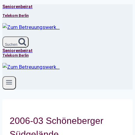
Seniorenbeirat
Zum
Inhalt
Telekom Berlin
springen
Suchen
Seniorenbeirat
Telekom Berlin
2006-03 Schöneberger
Südgelände