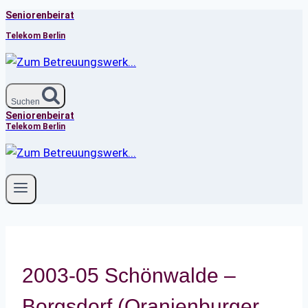
Seniorenbeirat
Zum
Inhalt
Telekom Berlin
springen
Suchen
Seniorenbeirat
Telekom Berlin
2003-05 Schönwalde –
Borgsdorf (Oranienburger