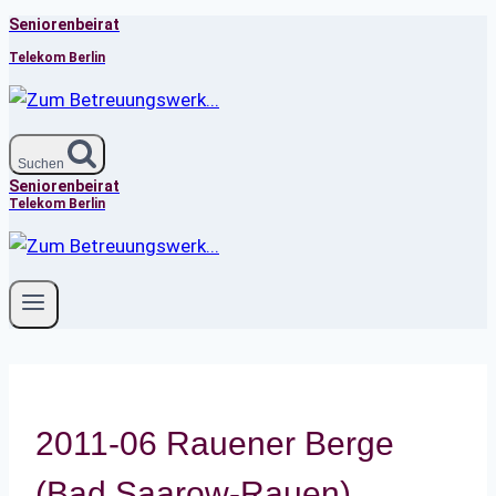
Seniorenbeirat
Zum
Inhalt
Telekom Berlin
springen
Suchen
Seniorenbeirat
Telekom Berlin
2011-06 Rauener Berge
(Bad Saarow-Rauen)