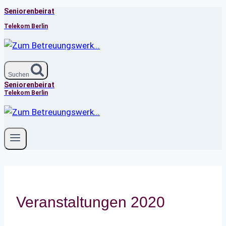
Seniorenbeirat
Zum
Inhalt
Telekom Berlin
springen
Suchen
Seniorenbeirat
Telekom Berlin
Veranstaltungen 2020