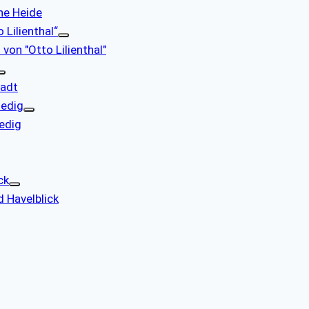
che Heide
 Lilienthal“
 von "Otto Lilienthal"
tadt
nedig
nedig
ck
d Havelblick