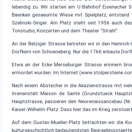
lebendig zu. Wir starten am U-Bahnhof Eisenacher S
Baenken gesaeumte Wiese mit Spielplatz, entstand 19
Szelinski-Singer. Am Platz steht seit 1956 auch 
Tonstudio, Konzerten und dem Theater “Strahl”.
An der Belziger Strasse betreten wir in den Heinrich-
Dorfkern von Schoeneberg. Nur die 1766 erbaute Dorfk
Etwa an der Ecke Merseburger Strasse erinnern bron
ermordet wurden. Im Internet (www.stolpersteine.com)
Nach einem Abstecher in die Akazienstrasse mit viele
Irrenanstalt Maison de Santé (Grundstueck Hauptstr
Hauptstrasse, passieren den Neorenaissancebau (Nr
Kaiser-Wilhelm-Platz. Dass hier das im Krieg zerstoe
Auf dem Gustav-Mueller-Platz betrachten wir die Koe
kulturgeschichtlich bedeutendsten Begraebnisstaetten