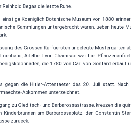
r Reinhold Begas die letzte Ruhe.
 einstige Koeniglich Botanische Museum von 1880 erinnert a
tanische Sammlungen untergebracht waren, ueben heute Mus
ark.
assung des Grossen Kurfuersten angelegte Mustergarten ab
almenhaus, Adelbert von Chamisso war hier Pflanzenaufse
Koenigskolonnaden, die 1780 von Carl von Gontard erbaut
gegen die Hitler-Attentaeter des 20. Juli statt. Nach 
iermaechte-Abkommen unterzeichnet.
gang zu Gleditsch- und Barbarossastrasse, kreuzen die quir
m Kinderbrunnen am Barbarossaplatz, den Constantin Star
asse zurueck.