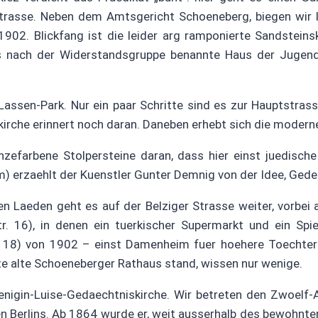
trasse. Neben dem Amtsgericht Schoeneberg, biegen wir li
02. Blickfang ist die leider arg ramponierte Sandsteinsk
das nach der Widerstandsgruppe benannte Haus der Jugen
Lassen-Park. Nur ein paar Schritte sind es zur Hauptstrass
irche erinnert noch daran. Daneben erhebt sich die modern
zefarbene Stolpersteine daran, dass hier einst juedische
 erzaehlt der Kuenstler Gunter Demnig von der Idee, Gedenk
n Laeden geht es auf der Belziger Strasse weiter, vorbei 
. 16), in denen ein tuerkischer Supermarkt und ein Spie
. 18) von 1902 – einst Damenheim fuer hoehere Toechter
rte alte Schoeneberger Rathaus stand, wissen nur wenige.
nigin-Luise-Gedaechtniskirche. Wir betreten den Zwoelf-A
 Berlins. Ab 1864 wurde er, weit ausserhalb des bewohnten