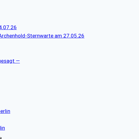
4.07.26
 Archenhold-Sternwarte am 27.05.26
gesagt —
erlin
lin