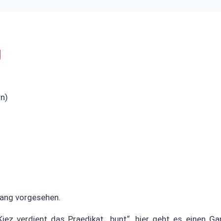
g
in)
gang vorgesehen.
Kiez verdient das Praedikat „bunt“. hier geht es einen G