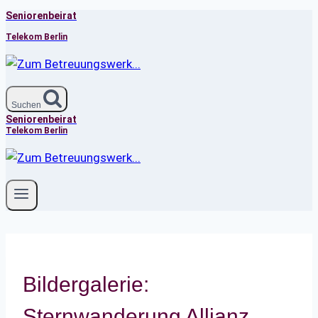
Seniorenbeirat
Zum
Inhalt
Telekom Berlin
springen
Suchen
Seniorenbeirat
Telekom Berlin
Bildergalerie:
Sternwanderung Allianz