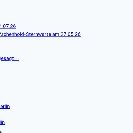
4.07.26
 Archenhold-Sternwarte am 27.05.26
gesagt —
erlin
lin