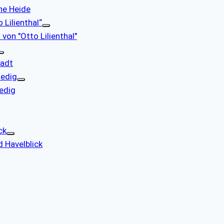
che Heide
 Lilienthal“
 von "Otto Lilienthal"
tadt
nedig
nedig
ck
d Havelblick