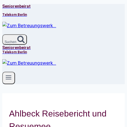
Seniorenbeirat
Zum
Inhalt
Telekom Berlin
springen
Suchen
Seniorenbeirat
Telekom Berlin
Ahlbeck Reisebericht und
Resuemee