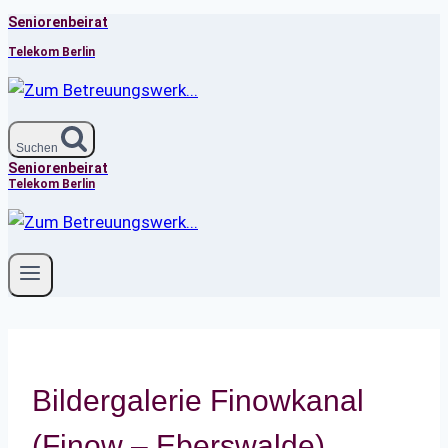
Seniorenbeirat
Zum
Inhalt
Telekom Berlin
springen
Suchen
Seniorenbeirat
Telekom Berlin
Bildergalerie Finowkanal
(Finow – Eberswalde)