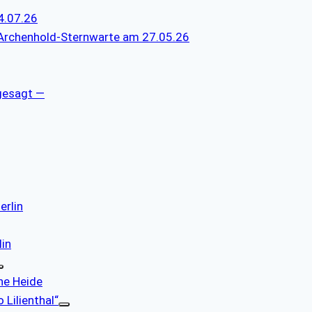
4.07.26
 Archenhold-Sternwarte am 27.05.26
gesagt —
erlin
lin
che Heide
 Lilienthal“