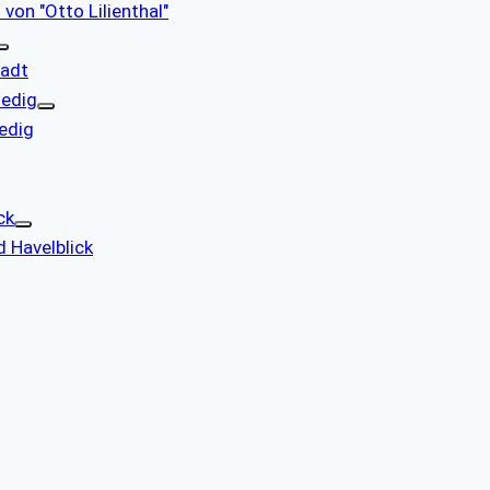
 von "Otto Lilienthal"
tadt
nedig
nedig
ck
d Havelblick