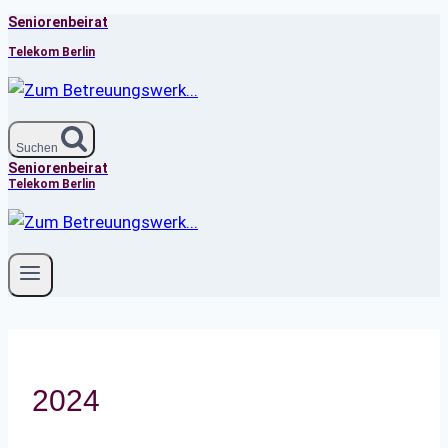
Seniorenbeirat
Zum
Inhalt
Telekom Berlin
springen
Suchen
Seniorenbeirat
Telekom Berlin
2024