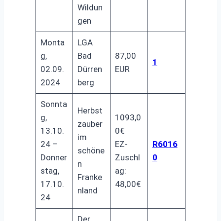
Wildun
gen
Monta
LGA
g,
Bad
87,00
1
02.09.
Dürren
EUR
2024
berg
Sonnta
Herbst
g,
1093,0
zauber
13.10.
0€
im
24 –
EZ-
R6016
schöne
Donner
Zuschl
0
n
stag,
ag:
Franke
17.10.
48,00€
nland
24
Der