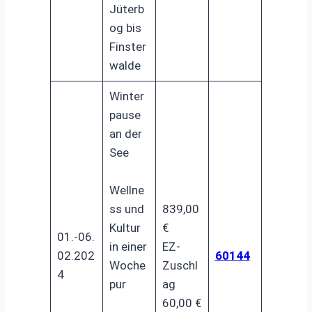
Jüterb
og bis
Finster
walde
Winter
pause
an der
See
Wellne
ss und
839,00
Kultur
€
01.-06.
in einer
EZ-
02.202
60144
Woche
Zuschl
4
pur
ag
60,00 €