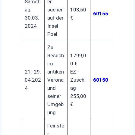
Samst
er
ag,
suchen
103,50
60155
30.03.
auf der
€
2024
Insel
Poel
Zu
Besuch
1799,0
im
0 €
21.-29.
antiken
EZ-
04.202
Verona
Zuschl
60150
4
und
ag
seiner
255,00
Umgeb
€
ung
Feinste
r