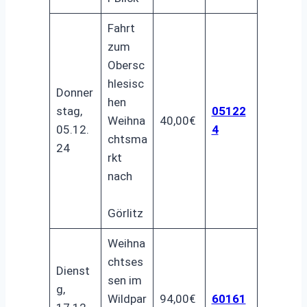
Fahrt
zum
Obersc
hlesisc
Donner
hen
stag,
05122
Weihna
40,00€
05.12.
4
chtsma
24
rkt
nach
Görlitz
Weihna
chtses
Dienst
sen im
g,
Wildpar
94,00€
60161