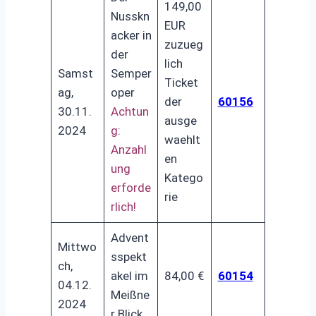
149,00
Nusskn
EUR
acker in
zuzueg
der
lich
Samst
Semper
Ticket
ag,
oper
der
60156
30.11.
Achtun
ausge
2024
g:
waehlt
Anzahl
en
ung
Katego
erforde
rie
rlich!
Advent
Mittwo
sspekt
ch,
akel im
84,00 €
60154
04.12.
Meißne
2024
r Blick