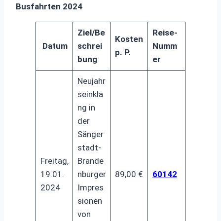
Busfahrten 2024
Ziel/Be
Reise-
Kosten
Datum
schrei
Numm
p. P.
bung
er
Neujahr
seinkla
ng in
der
Sänger
stadt-
Freitag,
Brande
19.01.
nburger
89,00 €
60142
2024
Impres
sionen
von