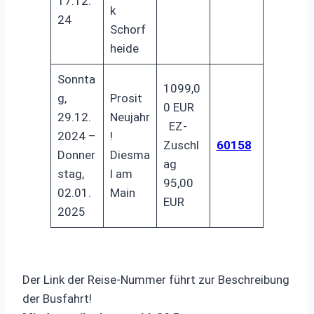
17.12.
k
24
Schorf
heide
Sonnta
1099,0
g,
Prosit
0 EUR
29.12.
Neujahr
EZ-
2024 –
!
Zuschl
60158
Donner
Diesma
ag
stag,
l am
95,00
02.01.
Main
EUR
2025
Der Link der Reise-Nummer führt zur Beschreibung
der Busfahrt!