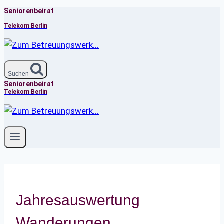
Seniorenbeirat
Zum
Inhalt
Telekom Berlin
springen
Suchen
Seniorenbeirat
Telekom Berlin
Jahresauswertung
Wanderungen