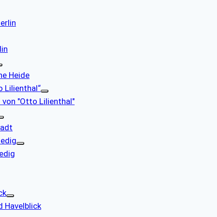
erlin
lin
che Heide
 Lilienthal“
 von "Otto Lilienthal"
tadt
nedig
nedig
ck
d Havelblick