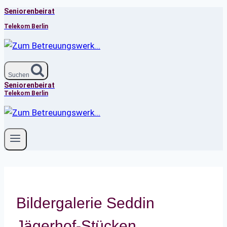
Seniorenbeirat
Zum
Inhalt
Telekom Berlin
springen
Suchen
Seniorenbeirat
Telekom Berlin
Bildergalerie Seddin
Jägerhof-Stücken