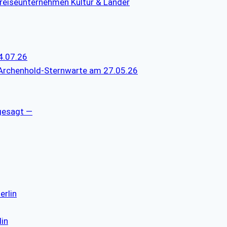
reiseunternehmen Kultur & Länder
4.07.26
 Archenhold-Sternwarte am 27.05.26
gesagt —
erlin
lin