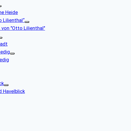
che Heide
 Lilienthal“
 von "Otto Lilienthal"
tadt
nedig
nedig
ck
d Havelblick