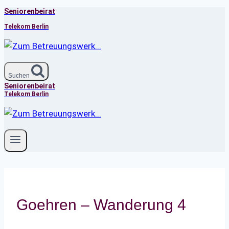
Seniorenbeirat
Zum
Inhalt
Telekom Berlin
springen
Suchen
Seniorenbeirat
Telekom Berlin
Goehren – Wanderung 4