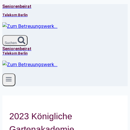
Seniorenbeirat
Zum
Inhalt
Telekom Berlin
springen
Suchen
Seniorenbeirat
Telekom Berlin
2023 Königliche
Gartenakademie