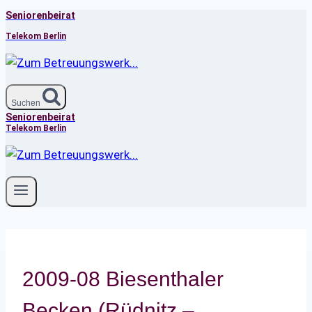
Seniorenbeirat
Zum
Inhalt
Telekom Berlin
springen
Suchen
Seniorenbeirat
Telekom Berlin
2009-08 Biesenthaler
Becken (Rüdnitz –