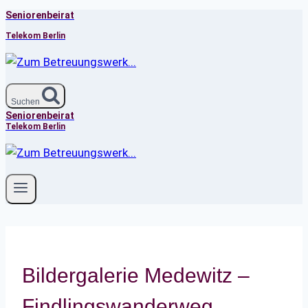
Seniorenbeirat
Zum
Inhalt
Telekom Berlin
springen
Suchen
Seniorenbeirat
Telekom Berlin
Bildergalerie Medewitz –
Findlingswanderweg