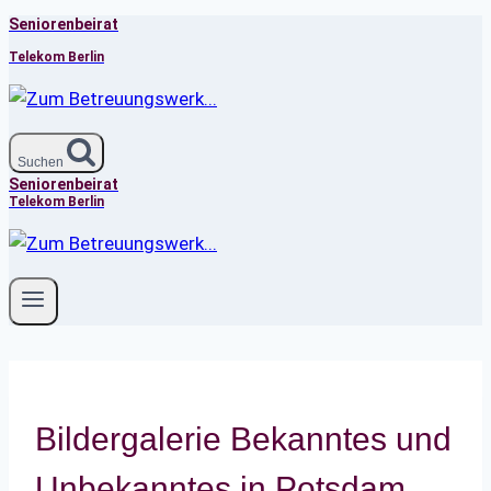
Seniorenbeirat
Zum
Inhalt
Telekom Berlin
springen
Suchen
Seniorenbeirat
Telekom Berlin
Bildergalerie Bekanntes und
Unbekanntes in Potsdam