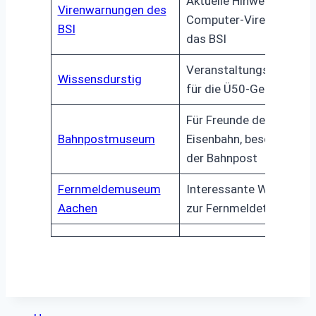
Aktuelle Hinweise auf
Virenwarnungen des
Computer-Viren durch
BSI
das BSI
Veranstaltungsportal
Wissensdurstig
für die Ü50-Generation
Für Freunde der
Bahnpostmuseum
Eisenbahn, besonders
der Bahnpost
Fernmeldemuseum
Interessante Webseite
Aachen
zur Fernmeldetechnik