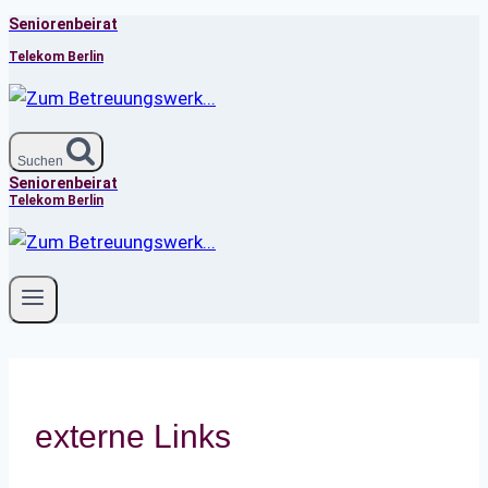
Seniorenbeirat
Zum
Inhalt
Telekom Berlin
springen
Suchen
Seniorenbeirat
Telekom Berlin
externe Links