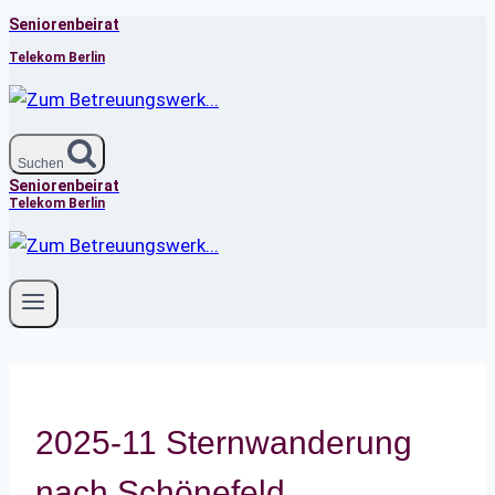
Seniorenbeirat
Zum
Inhalt
Telekom Berlin
springen
Suchen
Seniorenbeirat
Telekom Berlin
2025-11 Sternwanderung
nach Schönefeld