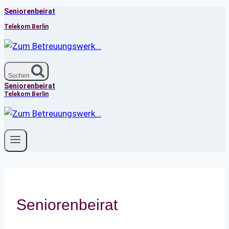
Seniorenbeirat
Zum
Inhalt
Telekom Berlin
springen
Suchen
Seniorenbeirat
Telekom Berlin
Seniorenbeirat