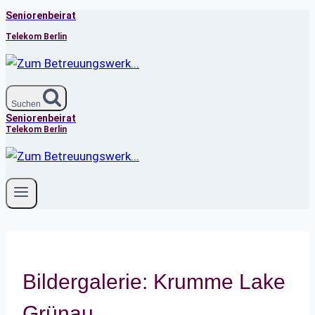
Seniorenbeirat
Zum
Inhalt
Telekom Berlin
springen
Suchen
Seniorenbeirat
Telekom Berlin
Bildergalerie: Krumme Lake
Grünau