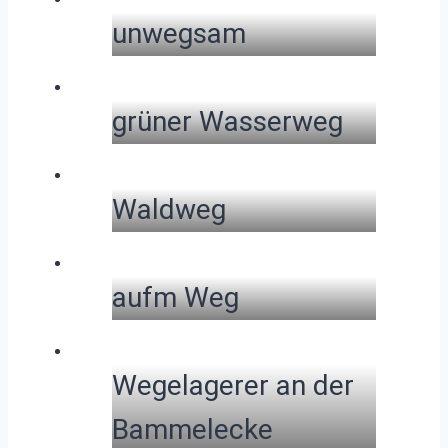
unwegsam
grüner Wasserweg
Waldweg
aufm Weg
Wegelagerer an der
Bammelecke