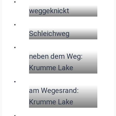
weggeknickt
Schleichweg
neben dem Weg:
Krumme Lake
am Wegesrand:
Krumme Lake