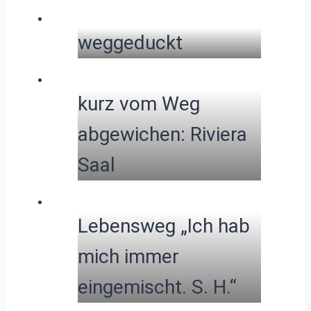
weggeduckt
kurz vom Weg
abgewichen: Riviera
Saal
Lebensweg „Ich hab
mich immer
eingemischt. S. H.“