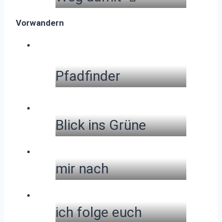
Vorwandern
Pfadfinder
Blick ins Grüne
mir nach
ich folge euch