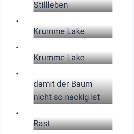
Stillleben
Krumme Lake
Krumme Lake
damit der Baum
nicht so nackig ist
Rast