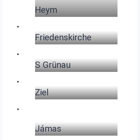
Heym
Friedenskirche
S Grünau
Ziel
Jámas