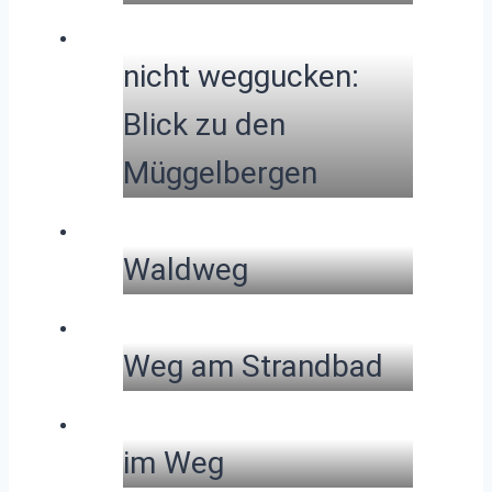
nicht weggucken:
Blick zu den
Müggelbergen
Waldweg
Weg am Strandbad
im Weg