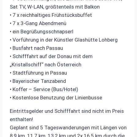
Sat TV, W-LAN, größtenteils mit Balkon
• 7 x reichhaltiges Frühstücksbuffet
• 7 x 3-Gang Abendmenü
• ein Begrüßungsschnapserl
• Vorführung in der Künstler Glashütte Lohberg
• Busfahrt nach Passau
• Schifffahrt auf der Donau mit dem
„Kristallschiff“ nach Österreich
• Stadtführung in Passau
• Bayerischer Tanzabend
• Koffer – Service (Bus/Hotel)
• Kostenlose Benutzung der Linienbusse
Eintrittsgelder und Schifffahrt sind nicht im Preis
enthalten!
Geplant sind 5 Tageswanderungen mit Längen von
8,9 km, 11,7 km, 13,2 km und 2x 16,5 km durch die