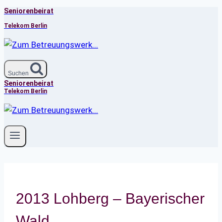
Seniorenbeirat
Zum
Inhalt
Telekom Berlin
springen
Suchen
Seniorenbeirat
Telekom Berlin
2013 Lohberg – Bayerischer
Wald