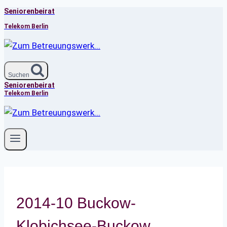
Seniorenbeirat
Zum
Inhalt
Telekom Berlin
springen
Suchen
Seniorenbeirat
Telekom Berlin
2014-10 Buckow-
Klobichsee-Buckow