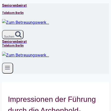
Seniorenbeirat
Zum
Inhalt
Telekom Berlin
springen
Suchen
Seniorenbeirat
Telekom Berlin
Impressionen der Führung
durch die Archenhold-