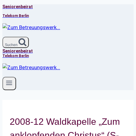
Seniorenbeirat
Zum
Inhalt
Telekom Berlin
springen
Suchen
Seniorenbeirat
Telekom Berlin
2008-12 Waldkapelle „Zum
anklopfenden Christus“ (S-