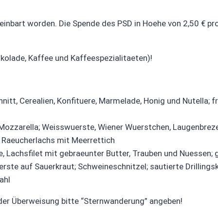
reinbart worden. Die Spende des PSD in Hoehe von 2,50 € pro
okolade, Kaffee und Kaffeespezialitaeten)!
t, Cerealien, Konfituere, Marmelade, Honig und Nutella; fr
Mozzarella; Weisswuerste, Wiener Wuerstchen, Laugenbrezel
, Raeucherlachs mit Meerrettich
Lachsfilet mit gebraeunter Butter, Trauben und Nuessen; g
rste auf Sauerkraut; Schweineschnitzel; sautierte Drillings
ahl
 der Überweisung bitte “Sternwanderung” angeben!