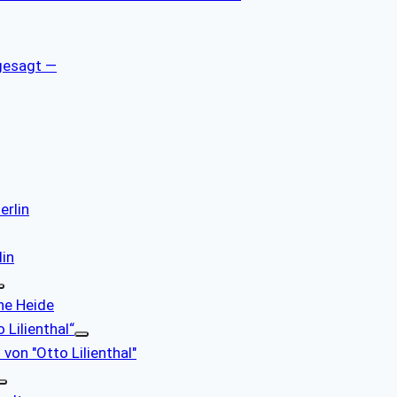
gesagt —
erlin
lin
che Heide
 Lilienthal“
 von "Otto Lilienthal"