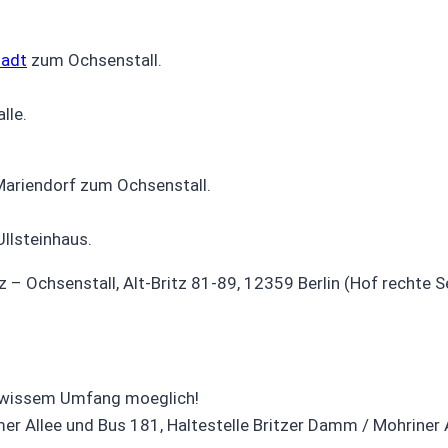
tadt
zum Ochsenstall.
lle.
Mariendorf zum Ochsenstall.
Ullsteinhaus.
 – Ochsenstall, Alt-Britz 81-89, 12359 Berlin (Hof rechte 
 gewissem Umfang moeglich!
r Allee und Bus 181, Haltestelle Britzer Damm / Mohriner A