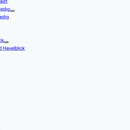
tadt
nedig
nedig
ck
d Havelblick
m