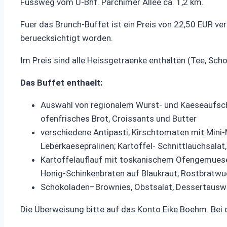
Fussweg vom U-Bhf. Parchimer Allee ca. 1,2 km.
Fuer das Brunch-Buffet ist ein Preis von 22,50 EUR ve
beruecksichtigt worden.
Im Preis sind alle Heissgetraenke enthalten (Tee, Sch
Das Buffet enthaelt:
Auswahl von regionalem Wurst- und Kaeseaufschnit
ofenfrisches Brot, Croissants und Butter
verschiedene Antipasti, Kirschtomaten mit Mini-
Leberkaesepralinen; Kartoffel- Schnittlauchsalat
Kartoffelauflauf mit toskanischem Ofengemuese, 
Honig-Schinkenbraten auf Blaukraut; Rostbratwue
Schokoladen–Brownies, Obstsalat, Dessertausw
Die Überweisung bitte auf das Konto Eike Boehm. Bei