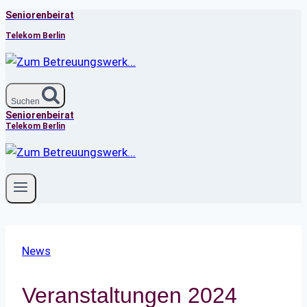
Seniorenbeirat
Zum
Inhalt
Telekom Berlin
springen
Suchen
Seniorenbeirat
Telekom Berlin
News
Veranstaltungen 2024