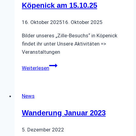
Köpenick am 15.10.25
16. Oktober 2025
16. Oktober 2025
Bilder unseres „Zille-Besuchs“ in Köpenick
findet ihr unter Unsere Aktivitäten =>
Veranstaltungen
Impressionen
Weiterlesen
von
„Zille
allein
News
zu
Haus“
Wanderung Januar 2023
im
Altstadttheater
5. Dezember 2022
Köpenick