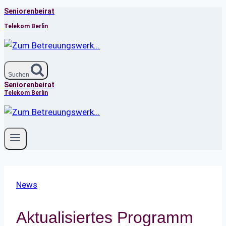
Seniorenbeirat
Zum
Inhalt
Telekom Berlin
springen
Suchen
Seniorenbeirat
Telekom Berlin
News
Aktualisiertes Programm