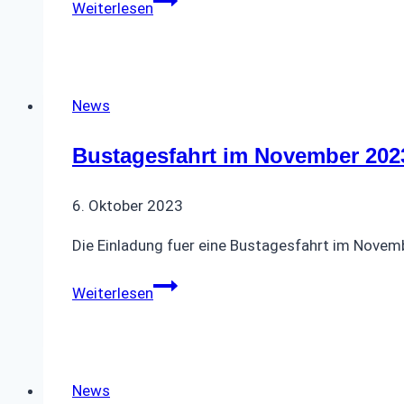
Weiterlesen
zum
Weihnachtsmarkt
nach
Lutherstadt
News
Wittenberg
Bustagesfahrt im November 202
6. Oktober 2023
Die Einladung fuer eine Bustagesfahrt im Novem
Bustagesfahrt
Weiterlesen
im
November
2023
News