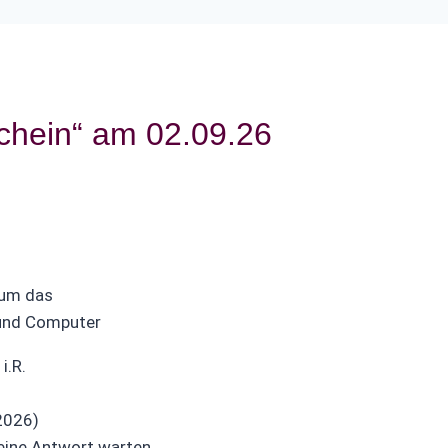
schein“ am 02.09.26
 um das
 und Computer
i.R.
2026)
 eine Antwort warten