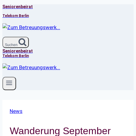
Seniorenbeirat
Zum
Inhalt
Telekom Berlin
springen
Suchen
Seniorenbeirat
Telekom Berlin
News
Wanderung September