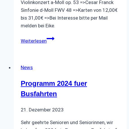
Violinkonzert a-Moll op. 53 =>Cesar Franck
Sinfonie d-Moll FWV 48 =>Karten von 12,00€
bis 31,00€ =>Bei Interesse bitte per Mail
melden bei Eike.
Festkonzert
Weiterlesen
des
OBM
am
News
22.03.26
Programm 2024 fuer
Busfahrten
21. Dezember 2023
Sehr geehrte Senioren und Seniorinnen, wir